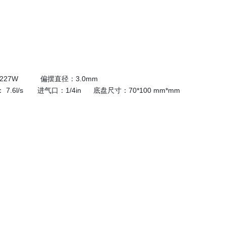
：227W 偏摆直径：3.0mm
.6l/s 进气口：1/4in
底盘尺寸：70*100 mm*mm