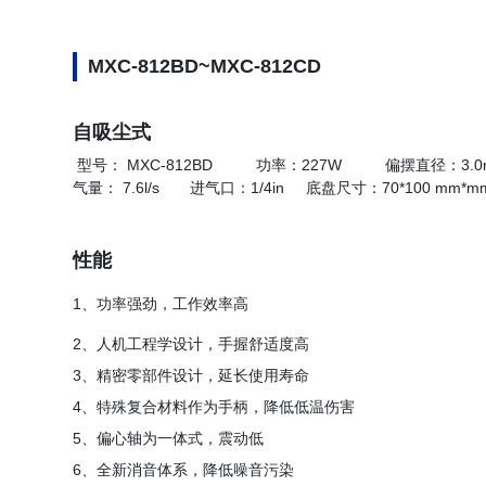
MXC-812BD~MXC-812CD
自
吸尘式
型号： MXC-812BD 功率：227W 偏摆直径：3.
气量： 7.6l/s 进气口：1/4in
底盘尺寸：70*100 mm
性能
1、功率强劲，工作效率高
2、人机工程学设计，手握舒适度高
3、精密零部件设计，延长使用寿命
4、特殊复合材料作为手柄，降低低温伤害
5、偏心轴为一体式，震动低
6、全新消音体系，降低噪音污染