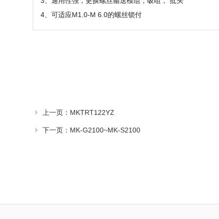
3、通用性强，更换螺丝输送模组，吸咀， 批头
4、可适应M1.0-M 6.0的螺丝锁付
上一页：
MKTRT122YZ
下一页：
MK-G2100~MK-S2100